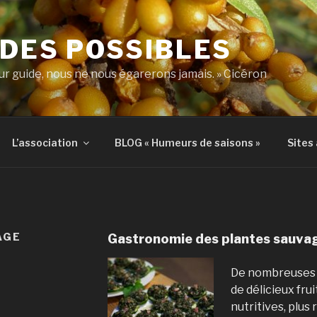
DES POSSIBLES
ur guide, nous ne nous égarerons jamais. » Cicéron
L’association
BLOG « Humeurs de saisons »
Sites
AGE
Gastronomie des plantes sauva
De nombreuse
de délicieux frui
nutritives, plus