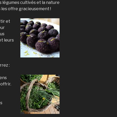
s légumes cul
tivés et la
nature
les offre gracieusement !
tir et
eur
ous
et leurs
rez :
sens
offrir.
es