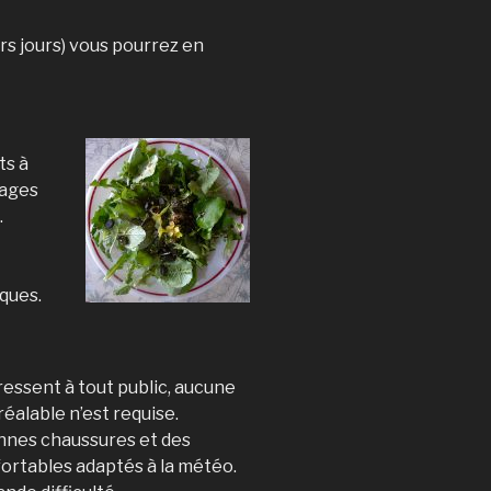
urs jours) vous pourrez en
ts à
vages
.
ques.
ressent à tout public, aucune
éalable n’est requise.
nnes chaussures et des
rtables adaptés à la météo.