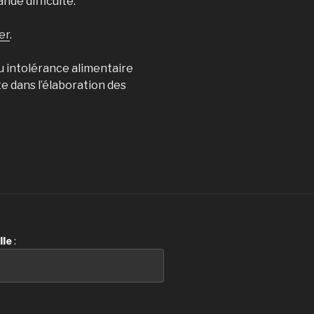
nde difficulté.
er
.
u intolérance alimentaire
e dans l’élaboration des
lle
: