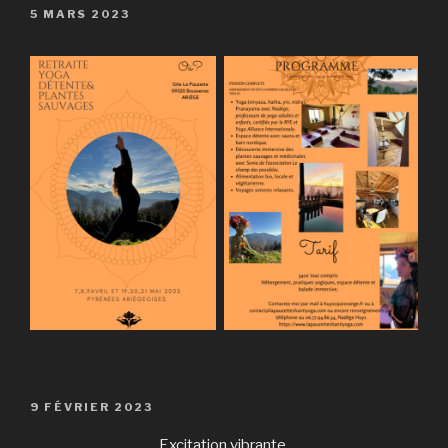
PUBLIÉ
5 MARS 2023
LE
PUBLIÉ
9 FÉVRIER 2023
LE
Excitation vibrante,