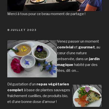
Merci à tous pour ce beau moment de partage !
PUBLIÉ
8 JUILLET 2023
LE
Venez passer un moment
convivial
et
gourmet
, au
cœur d’une nature
préservée, dans un
jardin
magique
habité par des
fées, dit-on…
Dégustation d’un
repas végétarien
complet
à base de plantes sauvages
fraîchement cueillies, de produits bio,
et d’une bonne dose d’amour !