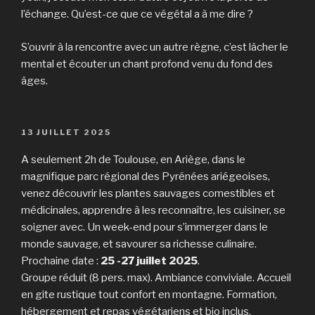
l’échange. Qu’est-ce que ce végétal a à me dire ?
S’ouvrir à la rencontre avec un autre règne, c’est lâcher le
mental et écouter un chant profond venu du fond des
âges.
PUBLIÉ
13 JUILLET 2025
LE
A seulement 2h de Toulouse, en Ariège, dans le
magnifique parc régional des Pyrénées ariégeoises,
venez découvrir les plantes sauvages comestibles et
médicinales, apprendre à les reconnaître, les cuisiner, se
soigner avec. Un week-end pour s’immerger dans le
monde sauvage, et savourer sa richesse culinaire.
Prochaine date :
25 -27 juillet
2025
.
Groupe réduit (8 pers. max). Ambiance conviviale. Accueil
en gite rustique tout confort en montagne. Formation,
hébergement et repas végétariens et bio inclus.