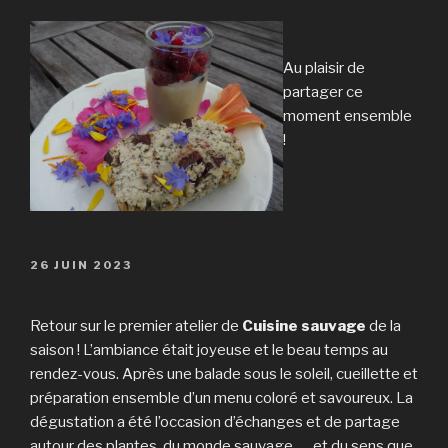
Au plaisir de
partager ce
moment ensemble
!
PUBLIÉ
26 JUIN 2023
LE
Retour sur le premier atelier de
Cuisine sauvage
de la
saison ! L’ambiance était joyeuse et le beau temps au
rendez-vous. Après une balade sous le soleil, cueillette et
préparation ensemble d’un menu coloré et savoureux. La
dégustation a été l’occasion d’échanges et de partage
autour des plantes, du monde sauvage, … et du sens que