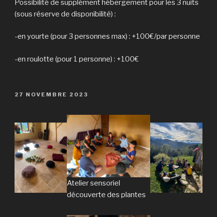
Possibilité de supplément hébergement pour les 3 nuits
(sous réserve de disponibilité) :
-en yourte (pour 3 personnes max) : +100€/par personne
-en roulotte (pour 1 personne) : +100€
PUBLIÉ
27 NOVEMBRE 2023
LE
Atelier sensoriel
découverte des plantes