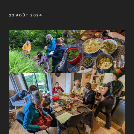
PUBLIÉ
23 AOÛT 2024
LE