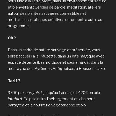
nous unie à la Terre Mère, dans un environnement sécure
et bienveillant : Cercles de parole, méditation, ateliers
autour des plantes sauvages comestibles et
médicinales, pratiques créatives seront entre autre au
programme.
Où ?
Dans un cadre de nature sauvage et préservée, vous
serez accueilli à la Pauzette, dans un gîte magique avec
espace détente (bain nordique et sauna), jardin, dans la
montagne des Pyrénées Ariégeoises, à Boussenac (Fr).
Tarif ?
370€ prix
earlybird
(jusqu’au 1er mai) et 420€ en prix
latebird
. Ce prix inclus l’hébergement en chambre
partagée et la nourriture végétarienne et bio