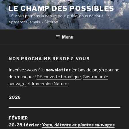
Aller
LE CHAMP DES POSSIBLES
au
« Si nous prenons la nature pour guide, nous ne nous
contenu
égarerons jamais. » Cicéron
principal
Menu
NOS PROCHAINS RENDEZ-VOUS
Inscrivez-vous à la
newsletter
(en bas de page) pour ne
rien manquer !
Découverte botanique
,
Gastronomie
sauvage
et
Immersion Nature
:
2026
FÉVRIER
26-28
février
:
Yoga, détente et plantes sauvages