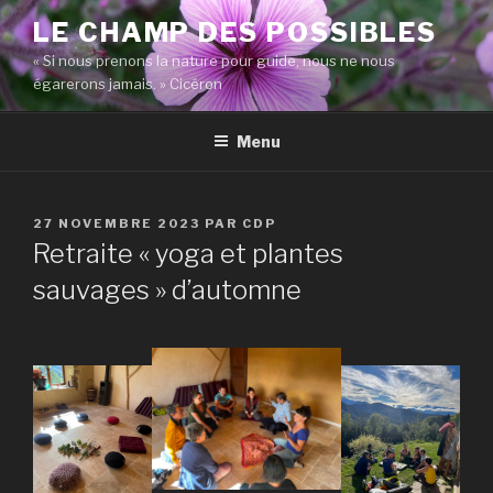
Aller
LE CHAMP DES POSSIBLES
au
« Si nous prenons la nature pour guide, nous ne nous
contenu
égarerons jamais. » Cicéron
principal
Menu
PUBLIÉ
27 NOVEMBRE 2023
PAR
CDP
LE
Retraite « yoga et plantes
sauvages » d’automne