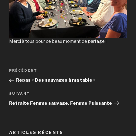
Merci à tous pour ce beau moment de partage !
Navigation
Article
PRÉCÉDENT
de
précédent
Repas « Des sauvages à ma table »
l’article
Article
SUIVANT
suivant
Retraite Femme sauvage, Femme Puissante
ARTICLES RÉCENTS