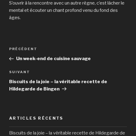
S’ouvrir à la rencontre avec un autre règne, c’est lâcher le
mental et écouter un chant profond venu du fond des
âges.
Navigation
Article
PRÉCÉDENT
de
précédent
Un week-end de cuisine sauvage
l’article
Article
SUIVANT
suivant
Biscuits de la joie – la véritable recette de
Hildegarde de Bingen
ARTICLES RÉCENTS
Biscuits de la joie – la véritable recette de Hildegarde de