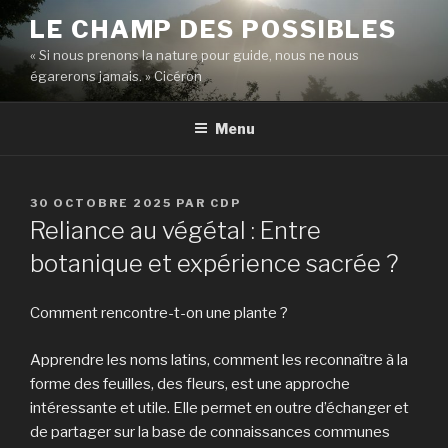
Aller
LE CHAMP DES POSSIBLES
au
« Si nous prenons la nature pour guide, nous ne nous
contenu
égarerons jamais. » Cicéron
principal
Menu
PUBLIÉ
30 OCTOBRE 2025
PAR
CDP
LE
Reliance au végétal : Entre
botanique et expérience sacrée ?
Comment rencontre-t-on une plante ?
Apprendre les noms latins, comment les reconnaître à la
forme des feuilles, des fleurs, est une approche
intéressante et utile. Elle permet en outre d’échanger et
de partager sur la base de connaissances communes