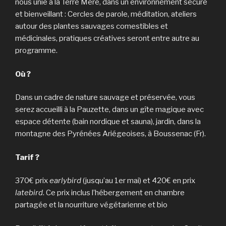
nous unie à la Terre Mère, dans un environnement sécure
et bienveillant : Cercles de parole, méditation, ateliers
autour des plantes sauvages comestibles et
médicinales, pratiques créatives seront entre autre au
programme.
Où ?
Dans un cadre de nature sauvage et préservée, vous
serez accueilli à la Pauzette, dans un gîte magique avec
espace détente (bain nordique et sauna), jardin, dans la
montagne des Pyrénées Ariégeoises, à Boussenac (Fr).
Tarif ?
370€ prix
earlybird
(jusqu’au 1er mai) et 420€ en prix
latebird
. Ce prix inclus l’hébergement en chambre
partagée et la nourriture végétarienne et bio