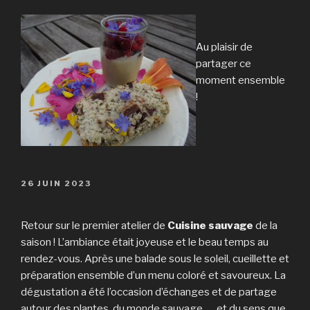
Au plaisir de
partager ce
moment ensemble
!
PUBLIÉ
26 JUIN 2023
LE
Retour sur le premier atelier de
Cuisine sauvage
de la
saison ! L’ambiance était joyeuse et le beau temps au
rendez-vous. Après une balade sous le soleil, cueillette et
préparation ensemble d’un menu coloré et savoureux. La
dégustation a été l’occasion d’échanges et de partage
autour des plantes, du monde sauvage, … et du sens que