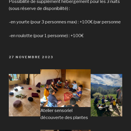
Possibilité de supplément hébergement pour les 3 nuits
(sous réserve de disponibilité) :
-en yourte (pour 3 personnes max) : +100€/par personne
-en roulotte (pour 1 personne) : +100€
PUBLIÉ
27 NOVEMBRE 2023
LE
Atelier sensoriel
découverte des plantes