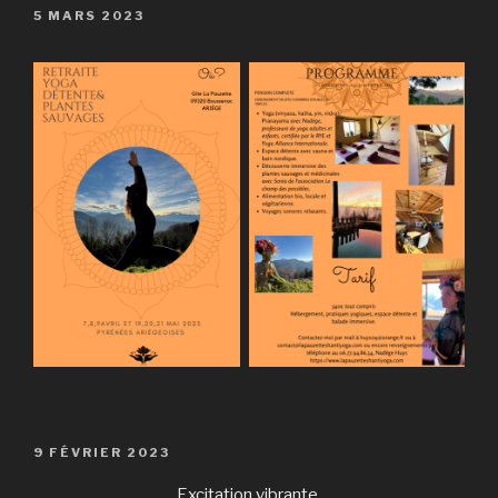
PUBLIÉ
5 MARS 2023
LE
PUBLIÉ
9 FÉVRIER 2023
LE
Excitation vibrante,