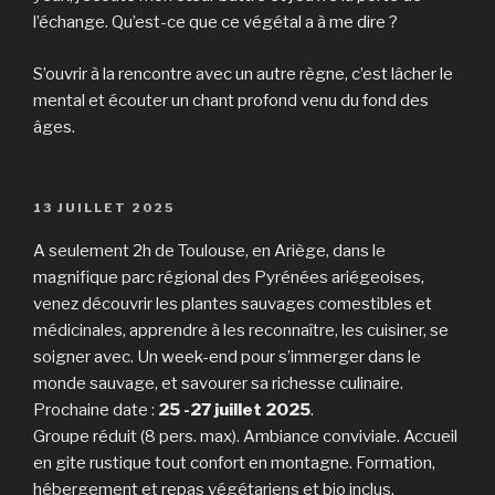
l’échange. Qu’est-ce que ce végétal a à me dire ?
S’ouvrir à la rencontre avec un autre règne, c’est lâcher le
mental et écouter un chant profond venu du fond des
âges.
PUBLIÉ
13 JUILLET 2025
LE
A seulement 2h de Toulouse, en Ariège, dans le
magnifique parc régional des Pyrénées ariégeoises,
venez découvrir les plantes sauvages comestibles et
médicinales, apprendre à les reconnaître, les cuisiner, se
soigner avec. Un week-end pour s’immerger dans le
monde sauvage, et savourer sa richesse culinaire.
Prochaine date :
25 -27 juillet
2025
.
Groupe réduit (8 pers. max). Ambiance conviviale. Accueil
en gite rustique tout confort en montagne. Formation,
hébergement et repas végétariens et bio inclus.