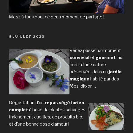
Merci à tous pour ce beau moment de partage !
PUBLIÉ
8 JUILLET 2023
LE
Venez passer un moment
convivial
et
gourmet
, au
cœur d’une nature
préservée, dans un
jardin
magique
habité par des
fées, dit-on…
Dégustation d’un
repas végétarien
complet
à base de plantes sauvages
fraîchement cueillies, de produits bio,
et d’une bonne dose d’amour !