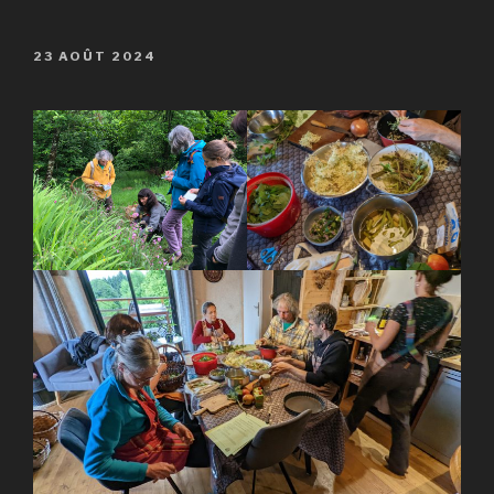
PUBLIÉ
23 AOÛT 2024
LE