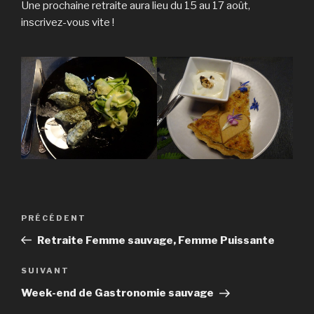
Une prochaine retraite aura lieu du 15 au 17 août,
inscrivez-vous vite !
Navigation
Article
PRÉCÉDENT
de
précédent
Retraite Femme sauvage, Femme Puissante
l’article
Article
SUIVANT
suivant
Week-end de Gastronomie sauvage