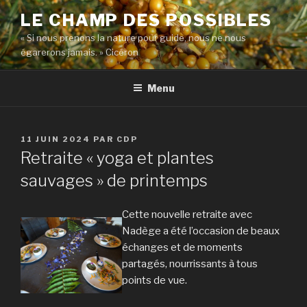
Aller
LE CHAMP DES POSSIBLES
au
« Si nous prenons la nature pour guide, nous ne nous
contenu
égarerons jamais. » Cicéron
principal
Menu
PUBLIÉ
11 JUIN 2024
PAR
CDP
LE
Retraite « yoga et plantes
sauvages » de printemps
Cette nouvelle retraite avec
Nadège a été l’occasion de beaux
échanges et de moments
partagés, nourrissants à tous
points de vue.