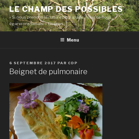
Aller
LE CHAMP DES POSSIBLES
au
« Si nous prenons la nature pour guide, nous ne nous
contenu
égarerons jamais. » Cicéron
principal
Menu
PUBLIÉ
6 SEPTEMBRE 2017
PAR
CDP
LE
Beignet de pulmonaire