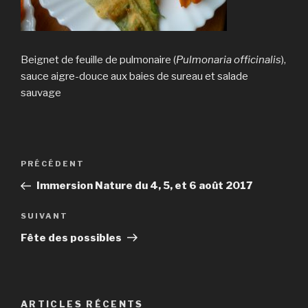
Beignet de feuille de pulmonaire (
Pulmonaria officinalis
),
sauce aigre-douce aux baies de sureau et salade
sauvage
Navigation
Article
PRÉCÉDENT
de
précédent
Immersion Nature du 4, 5, et 6 août 2017
l’article
Article
SUIVANT
suivant
Fête des possibles
ARTICLES RÉCENTS