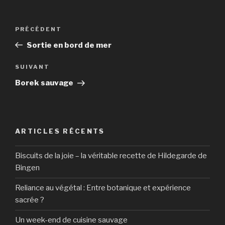
Navigation
Article
PRÉCÉDENT
de
précédent
Sortie en bord de mer
l’article
Article
SUIVANT
suivant
Borek sauvage
ARTICLES RÉCENTS
Biscuits de la joie – la véritable recette de Hildegarde de
Bingen
Reliance au végétal : Entre botanique et expérience
sacrée ?
Un week-end de cuisine sauvage