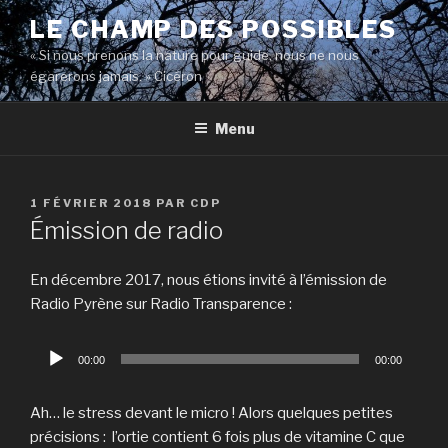
Aller
LE CHAMP DES POSSIBLES
au
« Si nous prenons la nature pour guide, nous ne nous
contenu
égarerons jamais. » Cicéron
principal
Menu
PUBLIÉ
1 FÉVRIER 2018
PAR
CDP
LE
Émission de radio
En décembre 2017, nous étions invité à l’émission de
Radio Pyrène sur Radio Transparence :
Lecteur
00:00
00:00
audio
Ah… le stress devant le micro ! Alors quelques petites
précisions : l’ortie contient 6 fois plus de vitamine C que