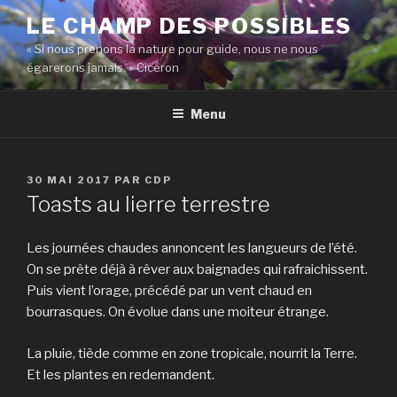
Aller
LE CHAMP DES POSSIBLES
au
« Si nous prenons la nature pour guide, nous ne nous
contenu
égarerons jamais. » Cicéron
principal
Menu
PUBLIÉ
30 MAI 2017
PAR
CDP
LE
Toasts au lierre terrestre
Les journées chaudes annoncent les langueurs de l’été.
On se prête déjà à rêver aux baignades qui rafraichissent.
Puis vient l’orage, précédé par un vent chaud en
bourrasques. On évolue dans une moiteur étrange.
La pluie, tiède comme en zone tropicale, nourrit la Terre.
Et les plantes en redemandent.