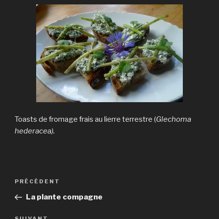
Toasts de fromage frais au lierre terrestre (
Glechoma
hederacea).
Navigation
Article
PRÉCÉDENT
de
précédent
La plante compagne
l’article
SUIVANT